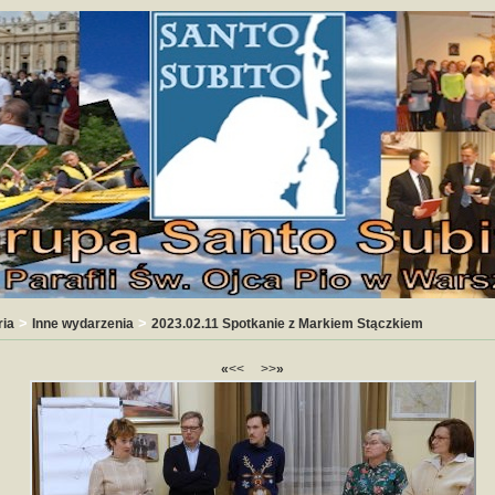
>
>
ria
Inne wydarzenia
2023.02.11 Spotkanie z Markiem Stączkiem
«
<<
>>
»