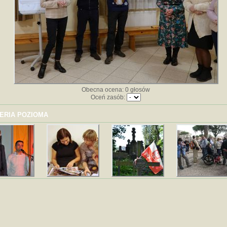
Obecna ocena: 0 głosów
Oceń zasób:
ERIA POZIOMA