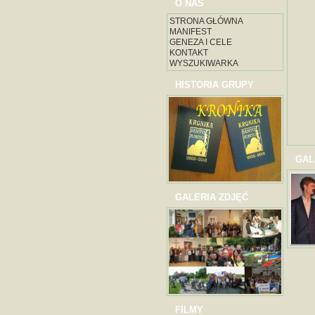
O NAS
STRONA GŁÓWNA
MANIFEST
GENEZA I CELE
KONTAKT
WYSZUKIWARKA
HISTORIA GRUPY
GAL
GALERIA ZDJĘĆ
FILMY