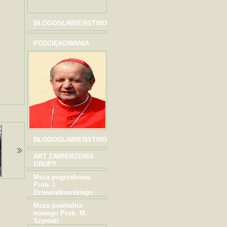
BŁOGOSŁAWIEŃSTWO
PODZIĘKOWANIA
BŁOGOSŁAWIEŃSTWO
AKT ZAWIERZENIA
GRUPY
Msza pogrzebowa
Prob. I.
Dziewiątkowskiego
Msza powitalna
nowego Prob. M.
Szymali