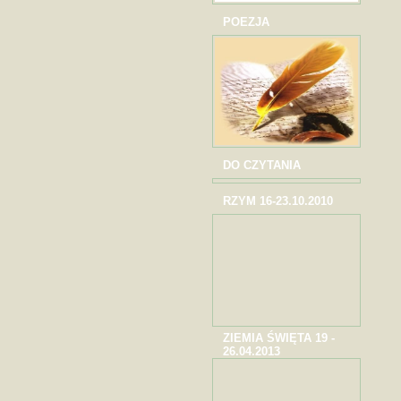
POEZJA
DO CZYTANIA
RZYM 16-23.10.2010
ZIEMIA ŚWIĘTA 19 -
26.04.2013