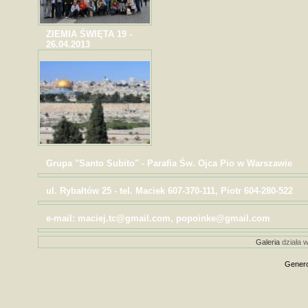
ZIEMIA ŚWIĘTA 19 -
26.04.2013
Grupa "Santo Subito" - Parafia Św. Ojca Pio w Warszawie
ul. Rybałtów 25 - tel. Maciek 607-370-111, Piotr 604-280-522
e-mail: maciej.tc@gmail.com, popoinke@gmail.com
Galeria
działa w
Genero