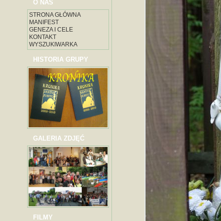
O NAS
STRONA GŁÓWNA
MANIFEST
GENEZA I CELE
KONTAKT
WYSZUKIWARKA
HISTORIA GRUPY
GALERIA ZDJĘĆ
FILMY