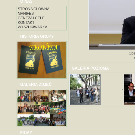
O NAS
STRONA GŁÓWNA
MANIFEST
GENEZA I CELE
KONTAKT
WYSZUKIWARKA
HISTORIA GRUPY
Obe
GALERIA POZIOMA
GALERIA ZDJĘĆ
FILMY