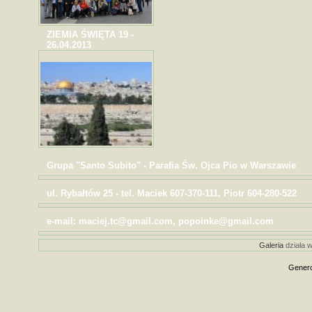
ZIEMIA ŚWIĘTA 19 -
26.04.2013
Grupa "Santo Subito" - Parafia Św. Ojca Pio w Warszawie
ul. Rybałtów 25 - tel. Maciek 607-370-111, Piotr 604-280-522
e-mail: maciej.tc@gmail.com, popoinke@gmail.com
Galeria
działa w
Genero