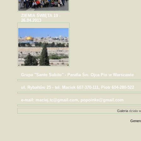
ZIEMIA ŚWIĘTA 19 -
26.04.2013
Grupa "Santo Subito" - Parafia Św. Ojca Pio w Warszawie
ul. Rybałtów 25 - tel. Maciek 607-370-111, Piotr 604-280-522
e-mail: maciej.tc@gmail.com, popoinke@gmail.com
Galeria
działa w
Genero