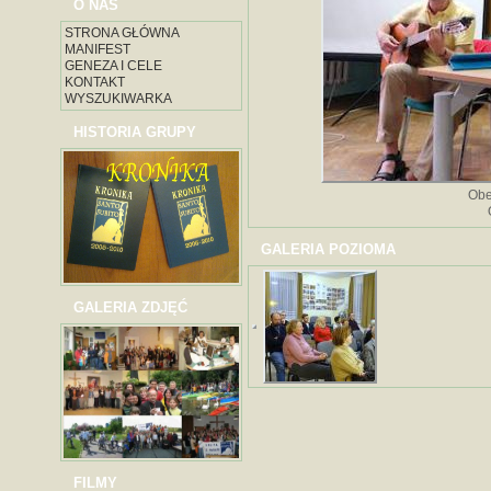
O NAS
STRONA GŁÓWNA
MANIFEST
GENEZA I CELE
KONTAKT
WYSZUKIWARKA
HISTORIA GRUPY
Obe
GALERIA POZIOMA
GALERIA ZDJĘĆ
FILMY