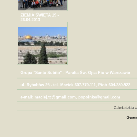
ZIEMIA ŚWIĘTA 19 -
26.04.2013
Grupa "Santo Subito" - Parafia Św. Ojca Pio w Warszawie
ul. Rybałtów 25 - tel. Maciek 607-370-111, Piotr 604-280-522
e-mail: maciej.tc@gmail.com, popoinke@gmail.com
Galeria
działa w
Genero