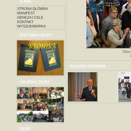
O NAS
STRONA GŁÓWNA
MANIFEST
GENEZA I CELE
KONTAKT
WYSZUKIWARKA
HISTORIA GRUPY
Obec
GALERIA POZIOMA
GALERIA ZDJĘĆ
FILMY