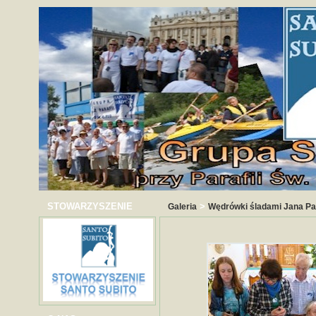
STOWARZYSZENIE
>
Galeria
Wędrówki śladami Jana Paw