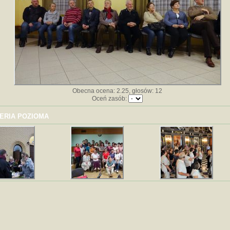
Obecna ocena: 2.25, głosów: 12
Oceń zasób:
ERIA POZIOMA