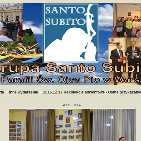
>
>
ria
Inne wydarzenia
2016.12.17 Rekolekcje adwentowe - Ósme przykazani
«
<<
>>
»