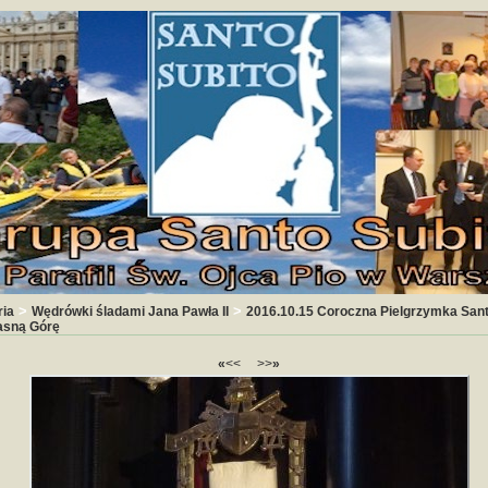
>
>
ria
Wędrówki śladami Jana Pawła II
2016.10.15 Coroczna Pielgrzymka Sant
asną Górę
«
<<
>>
»