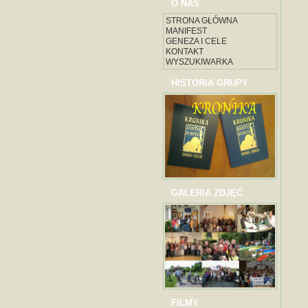
O NAS
STRONA GŁÓWNA
MANIFEST
GENEZA I CELE
KONTAKT
WYSZUKIWARKA
HISTORIA GRUPY
GALERIA ZDJĘĆ
FILMY