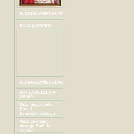
BŁOGOSŁAWIEŃSTWO
PODZIĘKOWANIA
BŁOGOSŁAWIEŃSTWO
AKT ZAWIERZENIA
GRUPY
Msza pogrzebowa
Prob. I.
Dziewiątkowskiego
Msza powitalna
nowego Prob. M.
Szymali