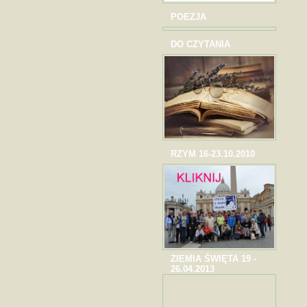
POEZJA
DO CZYTANIA
RZYM 16-23.10.2010
ZIEMIA ŚWIĘTA 19 -
26.04.2013