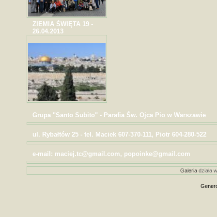
ZIEMIA ŚWIĘTA 19 -
26.04.2013
Grupa "Santo Subito" - Parafia Św. Ojca Pio w Warszawie
ul. Rybałtów 25 - tel. Maciek 607-370-111, Piotr 604-280-522
e-mail: maciej.tc@gmail.com, popoinke@gmail.com
Galeria
działa w
Genero