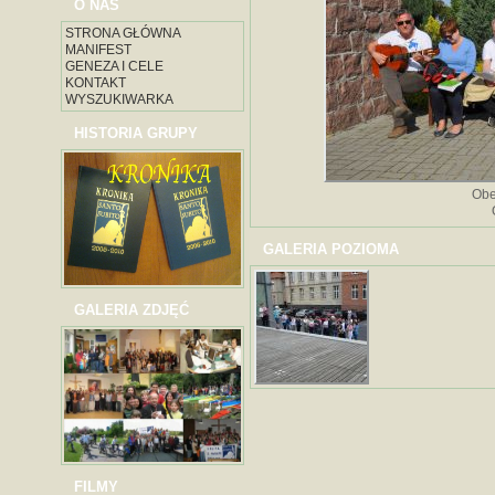
O NAS
STRONA GŁÓWNA
MANIFEST
GENEZA I CELE
KONTAKT
WYSZUKIWARKA
HISTORIA GRUPY
Obe
GALERIA POZIOMA
GALERIA ZDJĘĆ
FILMY