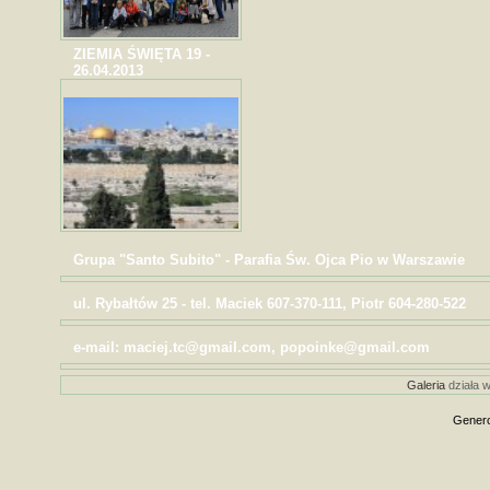
ZIEMIA ŚWIĘTA 19 -
26.04.2013
Grupa "Santo Subito" - Parafia Św. Ojca Pio w Warszawie
ul. Rybałtów 25 - tel. Maciek 607-370-111, Piotr 604-280-522
e-mail: maciej.tc@gmail.com, popoinke@gmail.com
Galeria
działa w
Genero