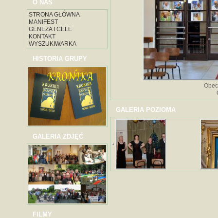
O NAS
STRONA GŁÓWNA
MANIFEST
GENEZA I CELE
KONTAKT
WYSZUKIWARKA
HISTORIA GRUPY
Obec
GALERIA POZIOMA
GALERIA ZDJĘĆ
FILMY