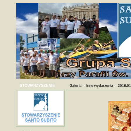
STOWARZYSZENIE
>
>
Galeria
Inne wydarzenia
2016.01