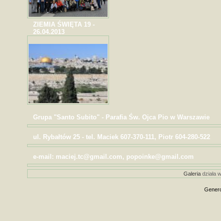
ZIEMIA ŚWIĘTA 19 -
26.04.2013
Grupa "Santo Subito" - Parafia Św. Ojca Pio w Warszawie
ul. Rybałtów 25 - tel. Maciek 607-370-111, Piotr 604-280-522
e-mail: maciej.tc@gmail.com, popoinke@gmail.com
Galeria
działa w
Genero