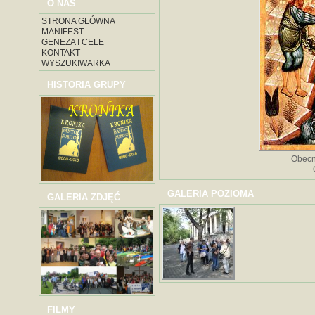
O NAS
STRONA GŁÓWNA
MANIFEST
GENEZA I CELE
KONTAKT
WYSZUKIWARKA
HISTORIA GRUPY
Obecn
GALERIA POZIOMA
GALERIA ZDJĘĆ
FILMY