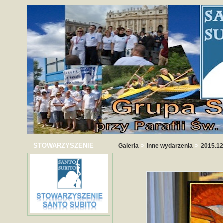
STOWARZYSZENIE
>
>
Galeria
Inne wydarzenia
2015.12