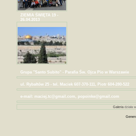
ZIEMIA ŚWIĘTA 19 -
26.04.2013
Grupa "Santo Subito" - Parafia Św. Ojca Pio w Warszawie
ul. Rybałtów 25 - tel. Maciek 607-370-111, Piotr 604-280-522
e-mail: maciej.tc@gmail.com, popoinke@gmail.com
Galeria
działa w
Genero