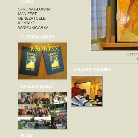
O NAS
STRONA GŁÓWNA
MANIFEST
GENEZA I CELE
KONTAKT
WYSZUKIWARKA
HISTORIA GRUPY
Obecna
GALERIA POZIOMA
GALERIA ZDJĘĆ
FILMY