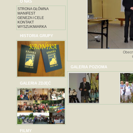
O NAS
STRONA GŁÓWNA
MANIFEST
GENEZA I CELE
KONTAKT
WYSZUKIWARKA
HISTORIA GRUPY
Obecn
GALERIA POZIOMA
GALERIA ZDJĘĆ
FILMY