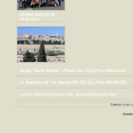
ZIEMIA ŚWIĘTA 19 -
26.04.2013
Grupa "Santo Subito" - Parafia Św. Ojca Pio w Warszawie
ul. Rybałtów 25 - tel. Maciek 607-370-111, Piotr 604-280-522
e-mail: maciej.tc@gmail.com, popoinke@gmail.com
Galeria
działa w
Genero