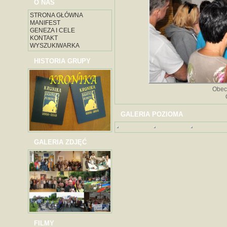
O NAS
STRONA GŁÓWNA
MANIFEST
GENEZA I CELE
KONTAKT
WYSZUKIWARKA
HISTORIA GRUPY
Obec
GALERIA POZIOMA
GALERIA ZDJĘĆ
FILMY