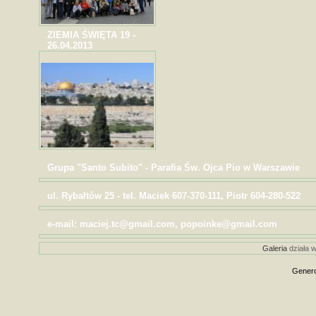
ZIEMIA ŚWIĘTA 19 -
26.04.2013
Grupa "Santo Subito" - Parafia Św. Ojca Pio w Warszawie
ul. Rybałtów 25 - tel. Maciek 607-370-111, Piotr 604-280-522
e-mail: maciej.tc@gmail.com, popoinke@gmail.com
Galeria
działa w
Genero