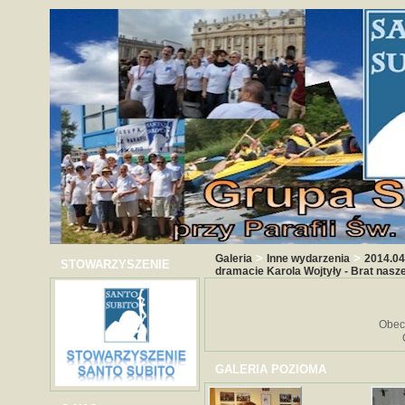
>
>
Galeria
Inne wydarzenia
2014.04
STOWARZYSZENIE
dramacie Karola Wojtyły - Brat nas
Obec
GALERIA POZIOMA