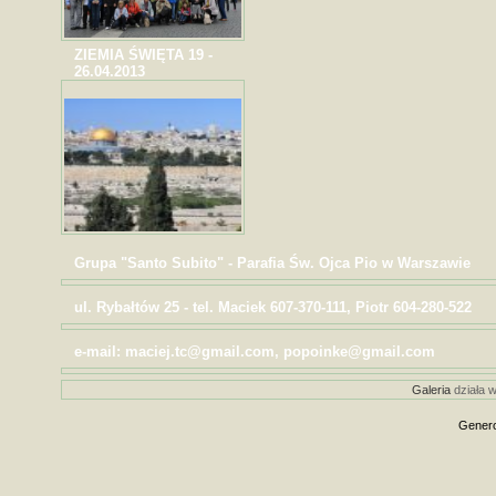
ZIEMIA ŚWIĘTA 19 -
26.04.2013
Grupa "Santo Subito" - Parafia Św. Ojca Pio w Warszawie
ul. Rybałtów 25 - tel. Maciek 607-370-111, Piotr 604-280-522
e-mail: maciej.tc@gmail.com, popoinke@gmail.com
Galeria
działa w
Genero