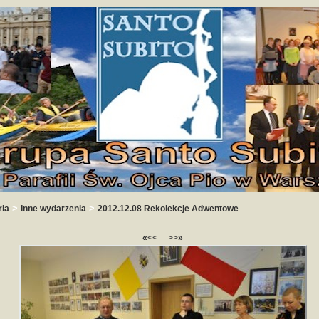
>
>
ria
Inne wydarzenia
2012.12.08 Rekolekcje Adwentowe
«
<<
>>
»