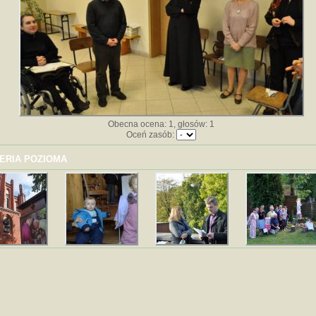
Obecna ocena: 1, głosów: 1
Oceń zasób:
ERIA POZIOMA