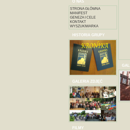
O NAS
STRONA GŁÓWNA
MANIFEST
GENEZA I CELE
KONTAKT
WYSZUKIWARKA
HISTORIA GRUPY
GAL
GALERIA ZDJĘĆ
FILMY