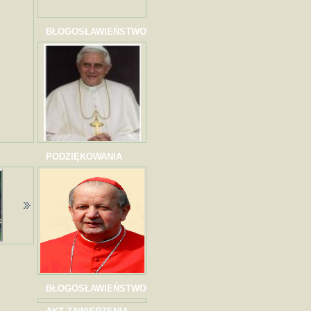
BŁOGOSŁAWIEŃSTWO
PODZIĘKOWANIA
BŁOGOSŁAWIEŃSTWO