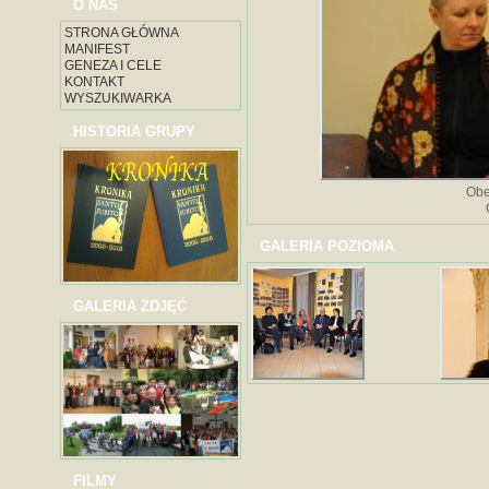
O NAS
STRONA GŁÓWNA
MANIFEST
GENEZA I CELE
KONTAKT
WYSZUKIWARKA
HISTORIA GRUPY
Obe
GALERIA POZIOMA
GALERIA ZDJĘĆ
FILMY