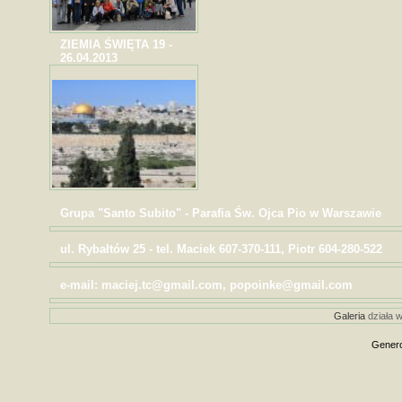
ZIEMIA ŚWIĘTA 19 -
26.04.2013
Grupa "Santo Subito" - Parafia Św. Ojca Pio w Warszawie
ul. Rybałtów 25 - tel. Maciek 607-370-111, Piotr 604-280-522
e-mail: maciej.tc@gmail.com, popoinke@gmail.com
Galeria
działa w
Genero