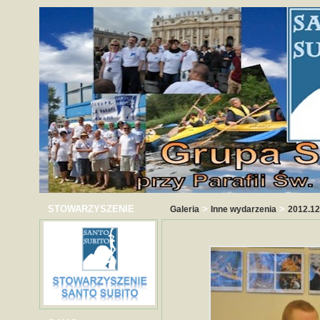
STOWARZYSZENIE
>
>
Galeria
Inne wydarzenia
2012.12