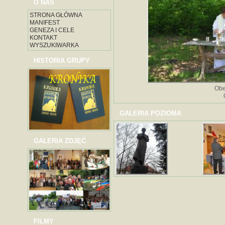
O NAS
STRONA GŁÓWNA
MANIFEST
GENEZA I CELE
KONTAKT
WYSZUKIWARKA
HISTORIA GRUPY
Obe
GALERIA POZIOMA
GALERIA ZDJĘĆ
FILMY