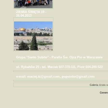
ZIEMIA ŚWIĘTA 19 -
26.04.2013
Grupa "Santo Subito" - Parafia Św. Ojca Pio w Warszawie
ul. Rybałtów 25 - tel. Maciek 607-370-111, Piotr 604-280-522
e-mail: maciej.tc@gmail.com, popoinke@gmail.com
Galeria
działa w
Genero