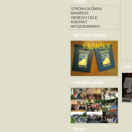
O NAS
STRONA GŁÓWNA
MANIFEST
GENEZA I CELE
KONTAKT
WYSZUKIWARKA
HISTORIA GRUPY
GAL
GALERIA ZDJĘĆ
FILMY