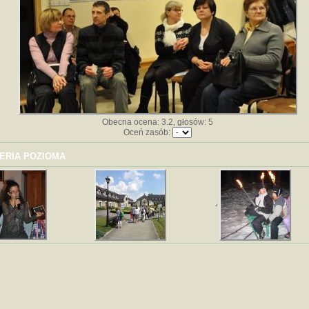
Obecna ocena: 3.2, głosów: 5
Oceń zasób:
ERIA POZIOMA