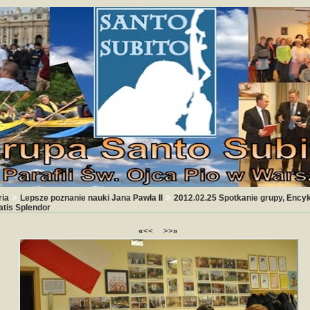
>
>
ria
Lepsze poznanie nauki Jana Pawła II
2012.02.25 Spotkanie grupy, Encyk
tatis Splendor
«
<<
>>
»