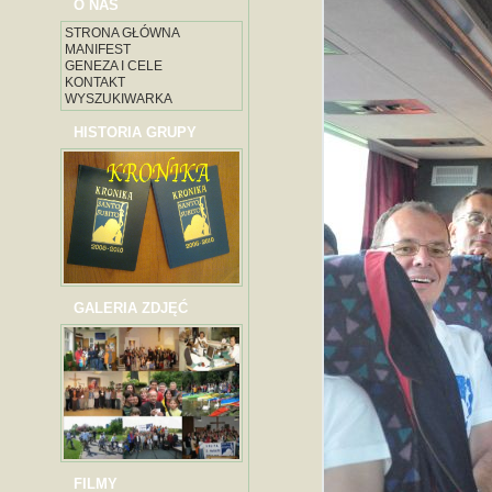
O NAS
STRONA GŁÓWNA
MANIFEST
GENEZA I CELE
KONTAKT
WYSZUKIWARKA
HISTORIA GRUPY
GALERIA ZDJĘĆ
FILMY