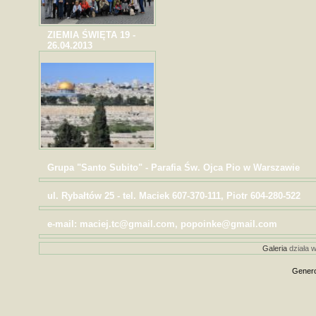
ZIEMIA ŚWIĘTA 19 -
26.04.2013
Grupa "Santo Subito" - Parafia Św. Ojca Pio w Warszawie
ul. Rybałtów 25 - tel. Maciek 607-370-111, Piotr 604-280-522
e-mail: maciej.tc@gmail.com, popoinke@gmail.com
Galeria
działa w
Genero