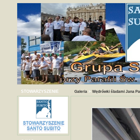
STOWARZYSZENIE
>
Galeria
Wędrówki śladami Jana Paw