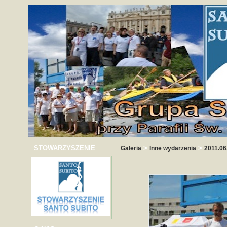
STOWARZYSZENIE
>
>
Galeria
Inne wydarzenia
2011.06