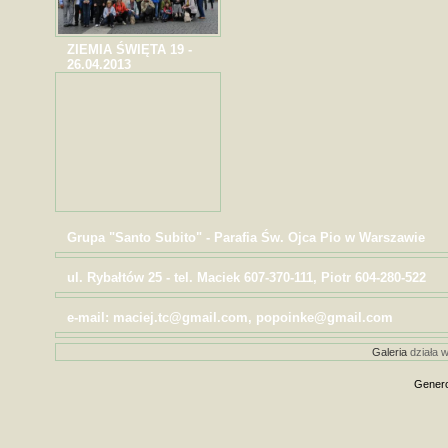
ZIEMIA ŚWIĘTA 19 -
26.04.2013
Grupa "Santo Subito" - Parafia Św. Ojca Pio w Warszawie
ul. Rybałtów 25 - tel. Maciek 607-370-111, Piotr 604-280-522
e-mail: maciej.tc@gmail.com, popoinke@gmail.com
Galeria
działa w
Genero