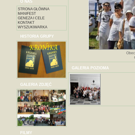
O NAS
STRONA GŁÓWNA
MANIFEST
GENEZA I CELE
KONTAKT
WYSZUKIWARKA
HISTORIA GRUPY
Obec
GALERIA POZIOMA
GALERIA ZDJĘĆ
FILMY