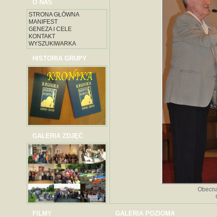
O NAS
STRONA GŁÓWNA
MANIFEST
GENEZA I CELE
KONTAKT
WYSZUKIWARKA
HISTORIA GRUPY
GALERIA ZDJĘĆ
Obecna
FILMY
GALERIA POZIOMA