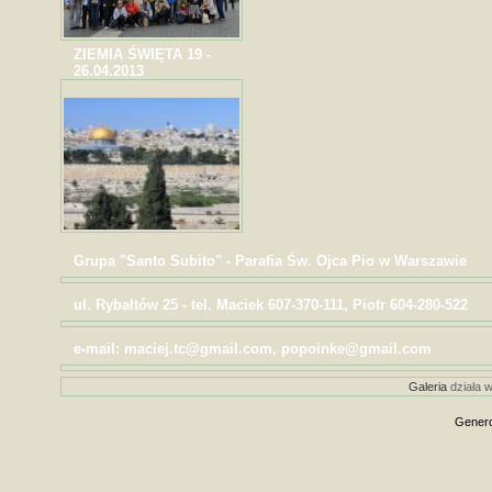
ZIEMIA ŚWIĘTA 19 -
26.04.2013
Grupa "Santo Subito" - Parafia Św. Ojca Pio w Warszawie
ul. Rybałtów 25 - tel. Maciek 607-370-111, Piotr 604-280-522
e-mail: maciej.tc@gmail.com, popoinke@gmail.com
Galeria
działa w
Genero