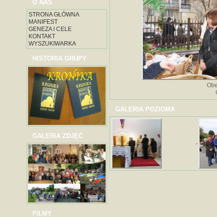
O NAS
STRONA GŁÓWNA
MANIFEST
GENEZA I CELE
KONTAKT
WYSZUKIWARKA
HISTORIA GRUPY
Obe
GALERIA POZIOMA
GALERIA ZDJĘĆ
FILMY