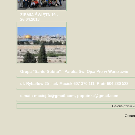
ZIEMIA ŚWIĘTA 19 -
26.04.2013
Grupa "Santo Subito" - Parafia Św. Ojca Pio w Warszawie
ul. Rybałtów 25 - tel. Maciek 607-370-111, Piotr 604-280-522
e-mail: maciej.tc@gmail.com, popoinke@gmail.com
Galeria
działa w
Genero