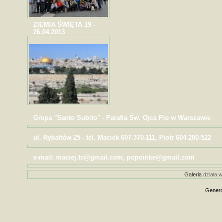
ZIEMIA ŚWIĘTA 19 -
26.04.2013
Grupa "Santo Subito" - Parafia Św. Ojca Pio w Warszawie
ul. Rybałtów 25 - tel. Maciek 607-370-111, Piotr 604-280-522
e-mail: maciej.tc@gmail.com, popoinke@gmail.com
Galeria
działa w
Genero