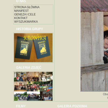
O NAS
STRONA GŁÓWNA
MANIFEST
GENEZA I CELE
KONTAKT
WYSZUKIWARKA
HISTORIA GRUPY
GALERIA ZDJĘĆ
Obe
FILMY
GALERIA POZIOMA