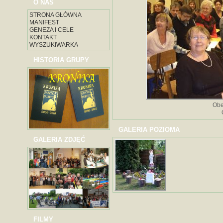
O NAS
STRONA GŁÓWNA
MANIFEST
GENEZA I CELE
KONTAKT
WYSZUKIWARKA
HISTORIA GRUPY
Obe
GALERIA POZIOMA
GALERIA ZDJĘĆ
FILMY