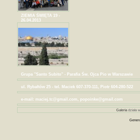
ZIEMIA ŚWIĘTA 19 -
26.04.2013
Grupa "Santo Subito" - Parafia Św. Ojca Pio w Warszawie
ul. Rybałtów 25 - tel. Maciek 607-370-111, Piotr 604-280-522
e-mail: maciej.tc@gmail.com, popoinke@gmail.com
Galeria
działa w
Genero