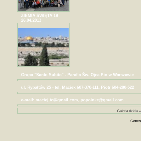
ZIEMIA ŚWIĘTA 19 -
26.04.2013
Grupa "Santo Subito" - Parafia Św. Ojca Pio w Warszawie
ul. Rybałtów 25 - tel. Maciek 607-370-111, Piotr 604-280-522
e-mail: maciej.tc@gmail.com, popoinke@gmail.com
Galeria
działa w
Genero