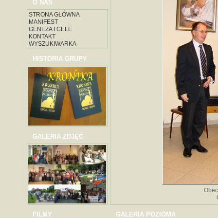
O NAS
STRONA GŁÓWNA
MANIFEST
GENEZA I CELE
KONTAKT
WYSZUKIWARKA
HISTORIA GRUPY
GALERIA ZDJĘĆ
Obec
FILMY
GALERIA POZIOMA