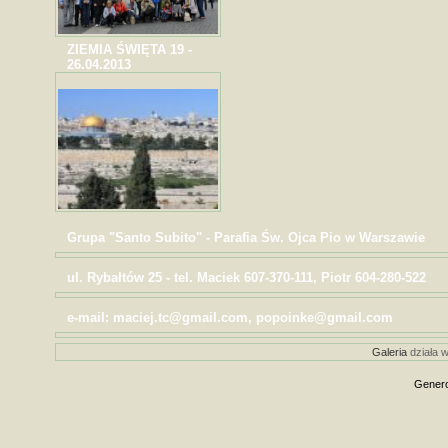
ZIEMIA ŚWIĘTA 19 -
26.04.2013
Grupa "Santo Subito" - Parafia Św. Ojca Pio w Warszawie
ul. Rybałtów 25 - tel. Maciek 607-370-111, Piotr 604-280-522
e-mail: maciej.tc@gmail.com, popoinke@gmail.com
Galeria
działa w
Genero