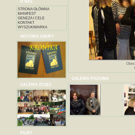
O NAS
STRONA GŁÓWNA
MANIFEST
GENEZA I CELE
KONTAKT
WYSZUKIWARKA
HISTORIA GRUPY
Obec
GALERIA POZIOMA
GALERIA ZDJĘĆ
FILMY