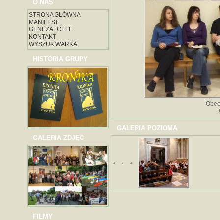
O NAS
STRONA GŁÓWNA
MANIFEST
GENEZA I CELE
KONTAKT
WYSZUKIWARKA
HISTORIA GRUPY
Obec
GALERIA POZIOMA
GALERIA ZDJĘĆ
FILMY