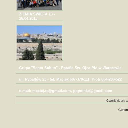
ZIEMIA ŚWIĘTA 19 -
26.04.2013
Grupa "Santo Subito" - Parafia Św. Ojca Pio w Warszawie
ul. Rybałtów 25 - tel. Maciek 607-370-111, Piotr 604-280-522
e-mail: maciej.tc@gmail.com, popoinke@gmail.com
Galeria
działa w
Genero