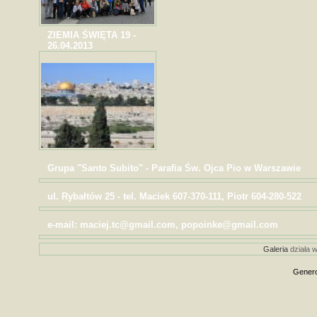
ZIEMIA ŚWIĘTA 19 -
26.04.2013
Grupa "Santo Subito" - Parafia Św. Ojca Pio w Warszawie
ul. Rybałtów 25 - tel. Maciek 607-370-111, Piotr 604-280-522
e-mail: maciej.tc@gmail.com, popoinke@gmail.com
Galeria
działa w
Genero