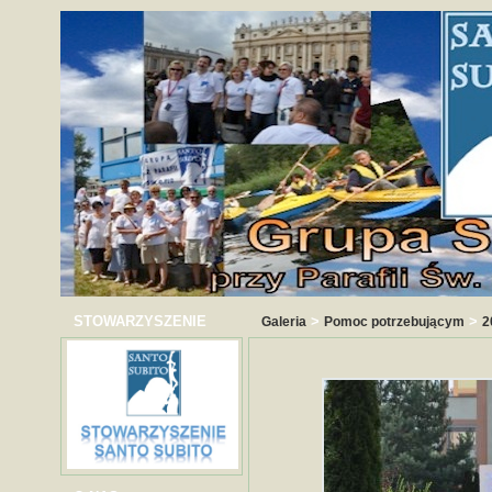
STOWARZYSZENIE
>
>
Galeria
Pomoc potrzebującym
2