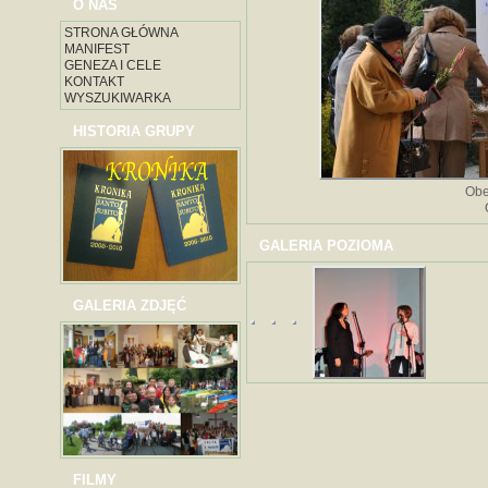
O NAS
STRONA GŁÓWNA
MANIFEST
GENEZA I CELE
KONTAKT
WYSZUKIWARKA
HISTORIA GRUPY
Obe
GALERIA POZIOMA
GALERIA ZDJĘĆ
FILMY