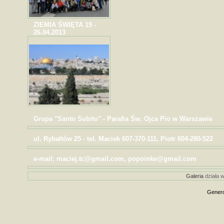
ZIEMIA ŚWIĘTA 19 -
26.04.2013
Grupa "Santo Subito" - Parafia Św. Ojca Pio w Warszawie
ul. Rybałtów 25 - tel. Maciek 607-370-111, Piotr 604-280-522
e-mail: maciej.tc@gmail.com, popoinke@gmail.com
Galeria
działa w
Genero