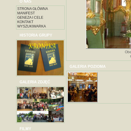
O NAS
STRONA GŁÓWNA
MANIFEST
GENEZA I CELE
KONTAKT
WYSZUKIWARKA
HISTORIA GRUPY
Obe
GALERIA POZIOMA
GALERIA ZDJĘĆ
FILMY