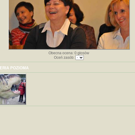
Obecna ocena: 0 głosów
Oceń zasób:
ERIA POZIOMA