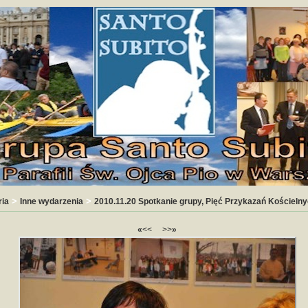
>
>
ria
Inne wydarzenia
2010.11.20 Spotkanie grupy, Pięć Przykazań Kościeln
«
<<
>>
»