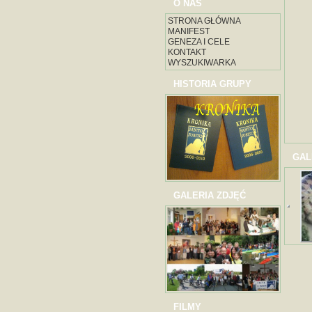
O NAS
STRONA GŁÓWNA
MANIFEST
GENEZA I CELE
KONTAKT
WYSZUKIWARKA
HISTORIA GRUPY
GAL
GALERIA ZDJĘĆ
FILMY